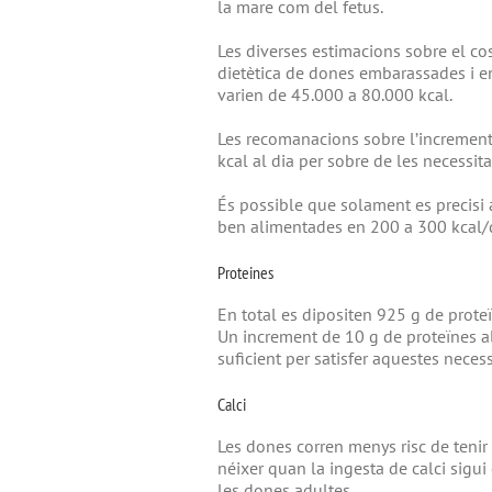
la mare com del fetus.
Les diverses estimacions sobre el cos
dietètica de dones embarassades i en
varien de 45.000 a 80.000 kcal.
Les recomanacions sobre l’increment 
kcal al dia per sobre de les necessi
És possible que solament es precisi
ben alimentades en 200 a 300 kcal/d
Proteines
En total es dipositen 925 g de proteï
Un increment de 10 g de proteïnes a
suficient per satisfer aquestes necess
Calci
Les dones corren menys risc de tenir
néixer quan la ingesta de calci sigui 
les dones adultes.