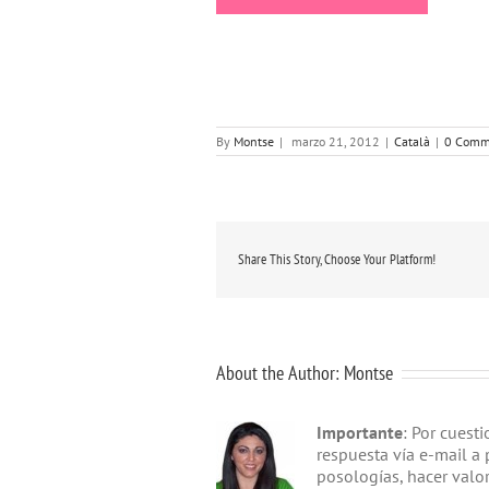
By
Montse
|
marzo 21, 2012
|
Català
|
0 Comm
Share This Story, Choose Your Platform!
About the Author:
Montse
Importante
: Por cuest
respuesta vía e-mail a 
posologías, hacer valo