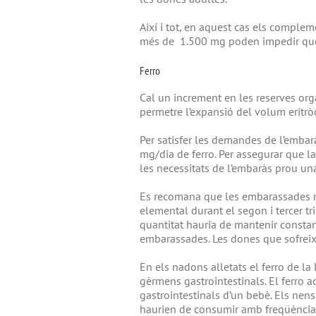
Així i tot, en aquest cas els comple
més de 1.500 mg poden impedir que e
Ferro
Cal un increment en les reserves or
permetre l’expansió del volum eritròcit
Per satisfer les demandes de l’emba
mg/dia de ferro. Per assegurar que la 
les necessitats de l’embaràs prou una
Es recomana que les embarassades re
elemental durant el segon i tercer tr
quantitat hauria de mantenir constan
embarassades. Les dones que sofreixe
En els nadons alletats el ferro de la 
gèrmens gastrointestinals. El ferro a
gastrointestinals d’un bebè. Els nens
haurien de consumir amb freqüència al