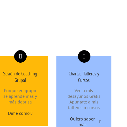
Sesión de Coaching
Charlas, Talleres y
Grupal
Cursos
Porque en grupo
Ven a mis
se aprende más y
desayunos Gratis
más deprisa
Apuntate a mis
talleres o cursos
Dime cómo
Quiero saber
más