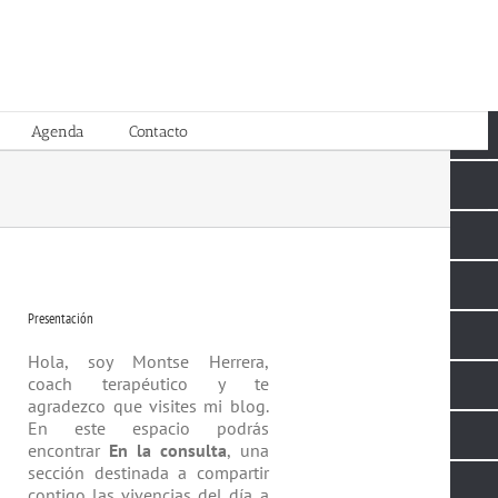
Agenda
Contacto
Presentación
Hola, soy Montse Herrera,
coach tera­péutico y te
agradezco que visites mi blog.
En este espacio podrás
encontrar
En la consulta
, una
sección destinada a compartir
contigo las vivencias del día a