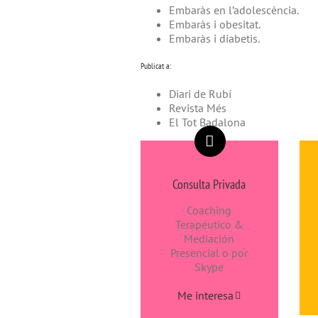
Embaràs en l’adolescència.
Embaràs i obesitat.
Embaràs i diabetis.
Publicat a:
Diari de Rubí
Revista Més
El Tot Badalona
Consulta Privada
Coaching
Terapéutico &
Mediación
Presencial o por
Skype
Me interesa