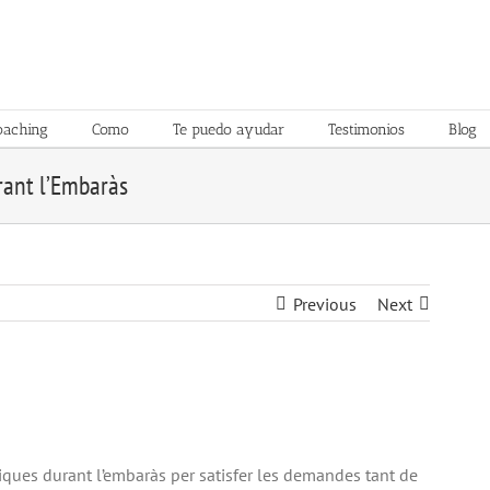
oaching
Como
Te puedo ayudar
Testimonios
Blog
rant l’Embaràs
Previous
Next
iques durant l’embaràs per satisfer les demandes tant de