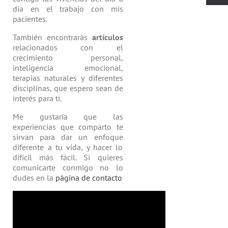
día en el trabajo con mis
pacientes.
También encontrarás
artículos
relacio­nados con el
crecimiento personal,
inteligencia emocional,
terapias natu­rales y diferentes
disciplinas, que espero sean de
interés para ti.
Me gustaría que las
experiencias que comparto te
sirvan para dar un enfoque
diferente a tu vida, y hacer lo
difícil más fácil. Si quieres
comunicarte conmigo no lo
dudes en la
página de contacto