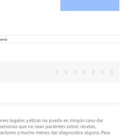
ents
Facebook
Twitter
Linkedin
Google+
Tumblr
Pinterest
Email
iones legales y éticas no puedo en ningún caso dar
personas que no sean pacientes sobre: recetas,
raciones y mucho menos dar diagnostico alguno. Para