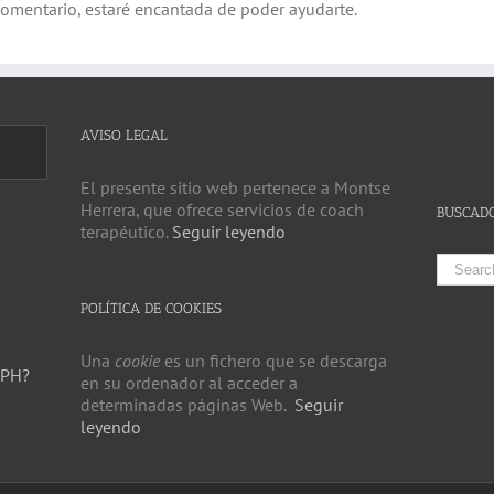
comentario, estaré encantada de poder ayudarte.
AVISO LEGAL
El presente sitio web pertenece a Montse
Herrera, que ofrece servicios de coach
BUSCAD
terapéutico.
Seguir leyendo
Search
for:
POLÍTICA DE COOKIES
Una
cookie
es un fichero que se descarga
 PH?
en su ordenador al acceder a
determinadas páginas Web.
Seguir
leyendo