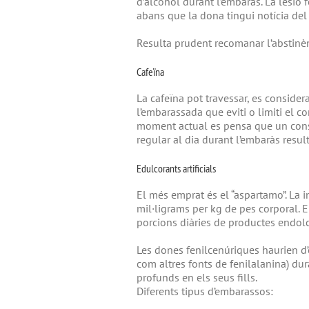
d’alcohol durant l’embaràs. La lesió 
abans que la dona tingui notícia del
Resulta prudent recomanar l’abstinèn
Cafeïna
La cafeïna pot travessar, es conside
l’embarassada que eviti o limiti el c
moment actual es pensa que un consu
regular al dia durant l’embaràs result
Edulcorants artificials
El més emprat és el “aspartamo”. La 
mil·ligrams per kg de pes corporal. 
porcions diàries de productes endol
Les dones fenilcenúriques haurien d’ev
com altres fonts de fenilalanina) dur
profunds en els seus fills.
Diferents tipus d’embarassos: