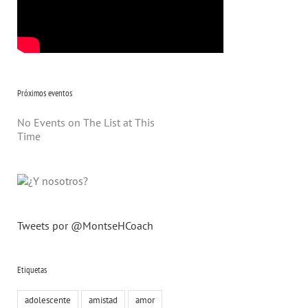
Próximos eventos
No Events on The List at This
Time
Tweets por @MontseHCoach
Etiquetas
adolescente
amistad
amor