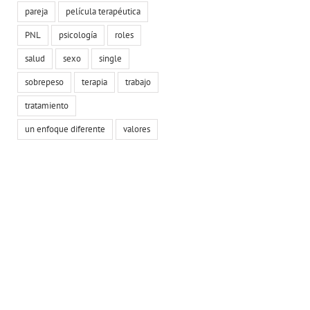
pareja
película terapéutica
PNL
psicología
roles
salud
sexo
single
sobrepeso
terapia
trabajo
tratamiento
un enfoque diferente
valores