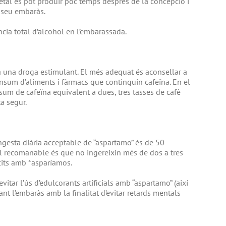
fetal es pot produir poc temps després de la concepció i
 seu embaràs.
cia total d’alcohol en l’embarassada.
ra una droga estimulant. El més adequat és aconsellar a
onsum d’aliments i fàrmacs que continguin cafeïna. En el
m de cafeïna equivalent a dues, tres tasses de cafè
a segur.
ingesta diària acceptable de “aspartamo” és de 50
El recomanable és que no ingereixin més de dos a tres
cits amb *asparíamos.
itar l’ús d’edulcorants artificials amb “aspartamo” (així
ant l’embaràs amb la finalitat d’evitar retards mentals