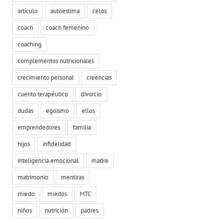
artículo
autoestima
celos
coach
coach femenino
coaching
complementos nutricionales
crecimiento personal
creencias
cuento terapéutico
divorcio
dudas
egoismo
ellos
emprendedores
familia
hijos
infidelidad
inteligencia emocional
madre
matrimonio
mentiras
miedo
miedos
MTC
niños
nutrición
padres