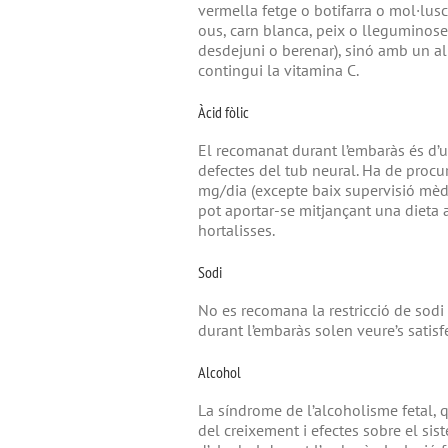
vermella fetge o botifarra o mol·lusc
ous, carn blanca, peix o lleguminoses
desdejuni o berenar), sinó amb un 
contingui la vitamina C.
Àcid fòlic
El recomanat durant l’embaràs és d’u
defectes del tub neural. Ha de procur
mg/dia (excepte baix supervisió mèdi
pot aportar-se mitjançant una dieta a
hortalisses.
Sodi
No es recomana la restricció de sodi 
durant l’embaràs solen veure’s satis
Alcohol
La síndrome de l’alcoholisme fetal, 
del creixement i efectes sobre el si