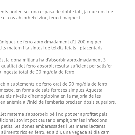
ments poden ser una espasa de doble tall, ja que dosi de
l cos absorbeixi zinc, ferro i magnesi.
gàniques de ferro aproximadament d’1.200 mg per
s matern i la síntesi de teixits fetals i placentaris.
ràs, la dona mitjana ha d’absorbir aproximadament 3
qualitat del ferro absorbit resulta suficient per satisfer
 ingesta total de 30 mg/dia de ferro.
bin suplements de ferro oral de 30 mg/dia de ferro
imestre, en forma de sals ferroses simples. Aquesta
ts els nivells d’hemoglobina en la majoria de les
n anèmia a l’inici de l’embaràs precisen dosis superiors.
llet materna s’absorbeix bé i no pot ser aprofitat pels
dicional sovint pot causar o empitjorar les infeccions
 petits, les dones embarassades i les mares lactants
iments rics en ferro, és a dir, una vegada al dia carn