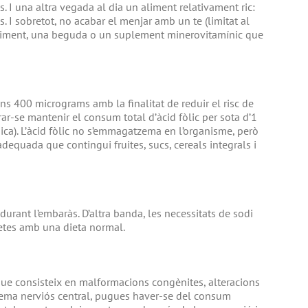
s. I una altra vegada al dia un aliment relativament ric:
. I sobretot, no acabar el menjar amb un te (limitat al
aliment, una beguda o un suplement minerovitamínic que
ns 400 micrograms amb la finalitat de reduir el risc de
ar-se mantenir el consum total d’àcid fòlic per sota d’1
ca). L’àcid fòlic no s’emmagatzema en l’organisme, però
dequada que contingui fruites, sucs, cereals integrals i
durant l’embaràs. D’altra banda, les necessitats de sodi
fetes amb una dieta normal.
que consisteix en malformacions congènites, alteracions
stema nerviós central, pugues haver-se del consum