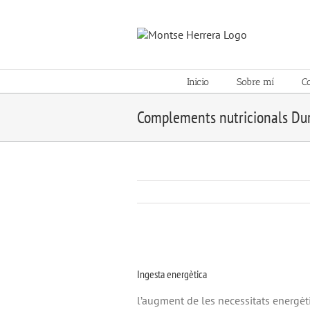
Skip
to
content
Inicio
Sobre mí
C
Complements nutricionals Du
View
Larger
Ingesta energètica
Image
l’augment de les necessitats energèt