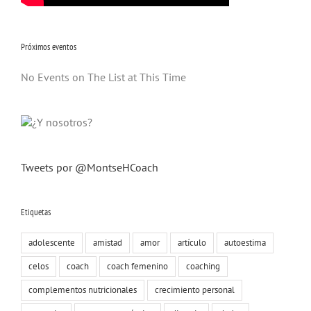
Próximos eventos
No Events on The List at This Time
Tweets por @MontseHCoach
Etiquetas
adolescente
amistad
amor
artículo
autoestima
celos
coach
coach femenino
coaching
complementos nutricionales
crecimiento personal