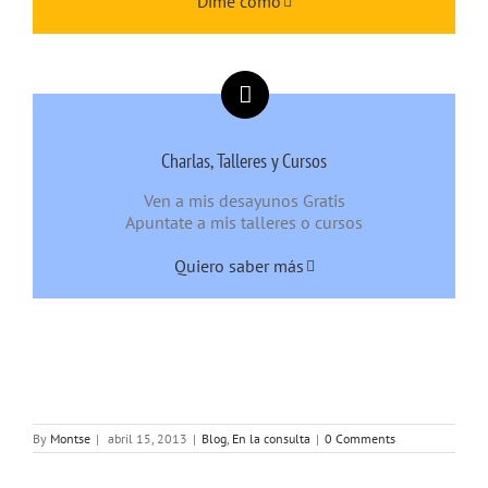
Dime cómo
Charlas, Talleres y Cursos
Ven a mis desayunos Gratis
Apuntate a mis talleres o cursos
Quiero saber más
By
Montse
|
abril 15, 2013
|
Blog
,
En la consulta
|
0 Comments