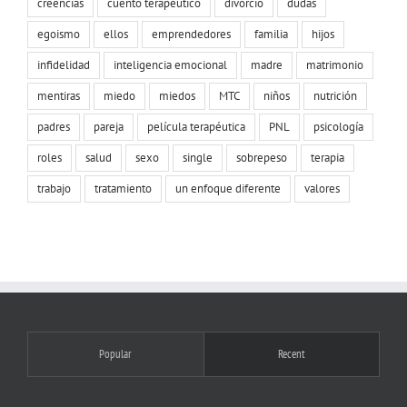
creencias
cuento terapéutico
divorcio
dudas
egoismo
ellos
emprendedores
familia
hijos
infidelidad
inteligencia emocional
madre
matrimonio
mentiras
miedo
miedos
MTC
niños
nutrición
padres
pareja
película terapéutica
PNL
psicología
roles
salud
sexo
single
sobrepeso
terapia
trabajo
tratamiento
un enfoque diferente
valores
Popular
Recent