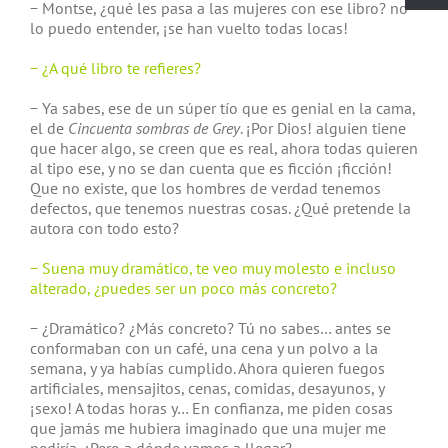
− Montse, ¿qué les pasa a las mujeres con ese libro? no
lo puedo entender, ¡se han vuelto todas locas!
− ¿A qué libro te refieres?
− Ya sabes, ese de un súper tío que es genial en la cama,
el de
Cincuenta sombras de Grey
. ¡Por Dios! alguien tiene
que hacer algo, se creen que es real, ahora todas quieren
al tipo ese, y no se dan cuenta que es ficción ¡ficción!
Que no existe, que los hombres de verdad tenemos
defectos, que tenemos nuestras cosas. ¿Qué pretende la
autora con todo esto?
− Suena muy dramático, te veo muy molesto e incluso
alterado, ¿puedes ser un poco más concreto?
− ¿Dramático? ¿Más concreto? Tú no sabes… antes se
conformaban con un café, una cena y un polvo a la
semana, y ya habías cumplido. Ahora quieren fuegos
artificiales, mensajitos, cenas, comidas, desayunos, y
¡sexo! A todas horas y… En confianza, me piden cosas
que jamás me hubiera imaginado que una mujer me