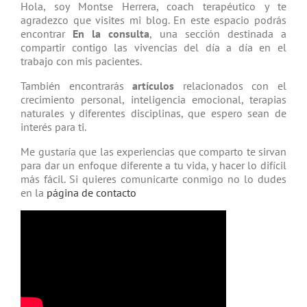
Hola, soy Montse Herrera, coach tera­péutico y te
agradezco que visites mi blog. En este espacio podrás
encontrar
En la consulta
, una sección destinada a
compartir contigo las vivencias del día a día en el
trabajo con mis pacientes.
También encontrarás
artículos
relacio­nados con el
crecimiento personal, inteligencia emocional, terapias
natu­rales y diferentes disciplinas, que espero sean de
interés para ti.
Me gustaría que las experiencias que comparto te sirvan
para dar un enfoque diferente a tu vida, y hacer lo difícil
más fácil. Si quieres comunicarte conmigo no lo dudes
en la
página de contacto