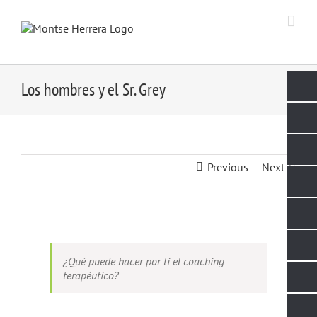
Skip
to
content
Los hombres y el Sr. Grey
Previous
Next
View
Larger
Image
¿Qué puede hacer por ti el coaching
terapéutico?