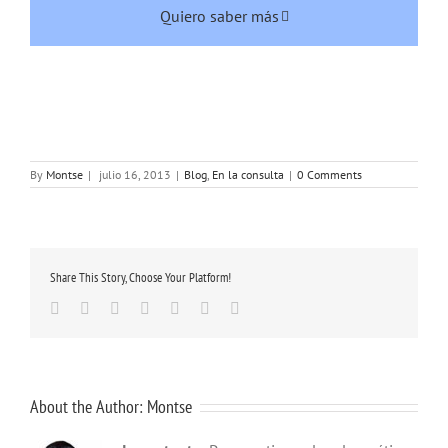
Quiero saber más
By
Montse
|
julio 16, 2013
|
Blog
,
En la consulta
|
0 Comments
Share This Story, Choose Your Platform!
Facebook
Twitter
Linkedin
Google+
Tumblr
Pinterest
Email
About the Author:
Montse