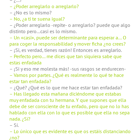
– ¿…?
– ¿Poder arreglarlo o arreglarlo?
– ¿No es lo mismo?
– No, ¿a ti te suena igual?
– ¿Poder arreglarlo -repite- o arreglarlo? puede que algo
distinto pero…casi es lo mismo.
– Un «casi», puede ser determinante para esperar a… O
para coger la responsabilidad y mover ficha ¿no crees?
– ¡Si, es verdad, tienes razón! Entonces es arreglarlo.
– Perfecto pero… me dices que tan siquiera sabe que
estas enfadada
– ¡Si y eso me molesta más! -sus rasgos se endurecen-
– Vamos por partes. ¿Qué es realmente lo qué te hace
estar tan enfadada?
– ¿Qué? ¿Qué es lo que me hace estar tan enfadada?
– Has llegado esta mañana diciéndome que estabas
muy enfadada con tu hermana. Y que supones que ella
debe de ser consciente de tu enfado, pero que no lo has
hablado con ella con lo que es posible que ella no sepa
nada. ¿Sí?
– Sí.
– Lo único que es evidente es que os estáis distanciando
¿no?