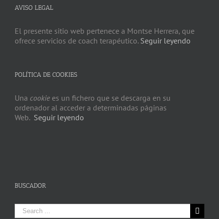
AVISO LEGAL
El presente sitio web pertenece a Montse Herrera, que
ofrece servicios de coach terapéutico.
Seguir leyendo
POLÍTICA DE COOKIES
Una
cookie
es un fichero que se descarga en su
ordenador al acceder a determinadas páginas
Web.
Seguir leyendo
BUSCADOR
Search
for: