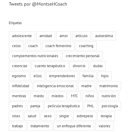
Tweets por @MontseHCoach
Etiquetas
adolescente
amistad
amor
artículo
autoestima
celos
coach
coach femenino
coaching
complementos nutricionales
crecimiento personal
creencias
cuento terapéutico
divorcio
dudas
egoismo
ellos
emprendedores
familia
hijos
infidelidad
inteligencia emocional
madre
matrimonio
mentiras
miedo
miedos
MTC
niños
nutrición
padres
pareja
película terapéutica
PNL
psicología
roles
salud
sexo
single
sobrepeso
terapia
trabajo
tratamiento
un enfoque diferente
valores