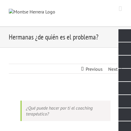
Skip
to
content
Hermanas ¿de quién es el problema?
Previous
Next
View
Larger
Image
¿Qué puede hacer por ti el coaching
terapéutico?