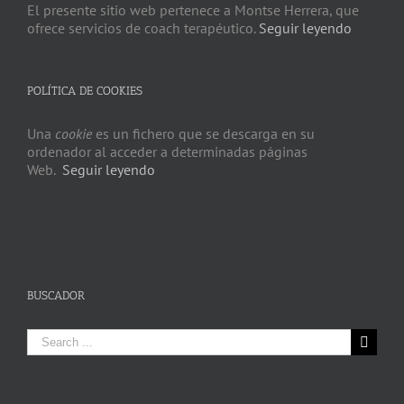
El presente sitio web pertenece a Montse Herrera, que
ofrece servicios de coach terapéutico.
Seguir leyendo
POLÍTICA DE COOKIES
Una
cookie
es un fichero que se descarga en su
ordenador al acceder a determinadas páginas
Web.
Seguir leyendo
BUSCADOR
Search
for: