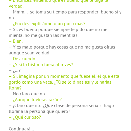
– Entonces, entiendo que es bueno que te diga la
verdad.
– Mmm… -se toma su tiempo para responder- bueno sí y
no.
– ¿Puedes explicármelo un poco más?
– Sí, es bueno porque siempre le pido que no me
mienta, no me gustan las mentiras.
– Bien.
– Y es malo porque hay cosas que no me gusta oírlas
aunque sean verdad.
– De acuerdo.
– ¿Y si la historia fuera al revés?
– ¿…?
– Si, imagina por un momento que fuese él, el que esta
gordo como una vaca. ¿Tú se lo dirías así y le harías
llorar?
– No claro que no.
– ¿Aunque tuvieras razón?
– ¡Claro que no! ¿Qué clase de persona seria si hago
llorar a la persona que quiero?
– ¿Qué curioso?
Continuará…