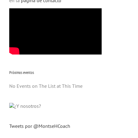
en la
página de contacto
Próximos eventos
No Events on The List at This Time
Tweets por @MontseHCoach