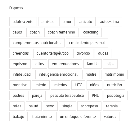
Etiquetas
adolescente
amistad
amor
artículo
autoestima
celos
coach
coach femenino
coaching
complementos nutricionales
crecimiento personal
creencias
cuento terapéutico
divorcio
dudas
egoismo
ellos
emprendedores
familia
hijos
infidelidad
inteligencia emocional
madre
matrimonio
mentiras
miedo
miedos
MTC
niños
nutrición
padres
pareja
película terapéutica
PNL
psicología
roles
salud
sexo
single
sobrepeso
terapia
trabajo
tratamiento
un enfoque diferente
valores