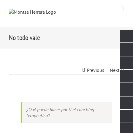
Skip
to
content
No todo vale
Previous
Next
View
Larger
Image
¿Qué puede hacer por ti el coaching
terapéutico?