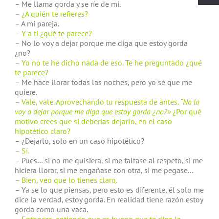
– Me llama gorda y se ríe de mí.
– ¿A quién te refieres?
– A mi pareja.
– Y a ti ¿qué te parece?
– No lo voy a dejar porque me diga que estoy gorda
¿no?
– Yo no te he dicho nada de eso. Te he preguntado ¿qué
te parece?
– Me hace llorar todas las noches, pero yo sé que me
quiere.
– Vale, vale. Aprovechando tu respuesta de antes.
“No lo
voy a dejar porque me diga que estoy gorda ¿no?»
¿Por qué
motivo crees que si deberías dejarlo, en el caso
hipotético claro?
– ¿Dejarlo, solo en un caso hipotético?
– Sí.
– Pues… si no me quisiera, si me faltase al respeto, si me
hiciera llorar, si me engañase con otra, si me pegase…
– Bien, veo que lo tienes claro.
– Ya se lo que piensas, pero esto es diferente, él solo me
dice la verdad, estoy gorda. En realidad tiene razón estoy
gorda como una vaca.