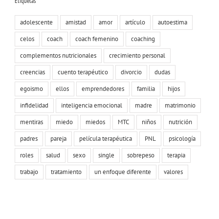
Etiquetas
adolescente
amistad
amor
artículo
autoestima
celos
coach
coach femenino
coaching
complementos nutricionales
crecimiento personal
creencias
cuento terapéutico
divorcio
dudas
egoismo
ellos
emprendedores
familia
hijos
infidelidad
inteligencia emocional
madre
matrimonio
mentiras
miedo
miedos
MTC
niños
nutrición
padres
pareja
película terapéutica
PNL
psicología
roles
salud
sexo
single
sobrepeso
terapia
trabajo
tratamiento
un enfoque diferente
valores