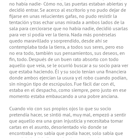
no había nadie- Cómo no, las puertas estaban abiertas y
decidió entrar. Se acerco al escritorio y no pudo dejar de
fijarse en unas relucientes gafas, no pudo resistir la
tentación y tras echar unas mirada a ambos lados de la
sala para cerciorarse que no había nadie, decidió usarlas
para ver si podía ver la tierra. Nada más ponérselas
quedo maravillado y sorprendido, desde ahí se
contemplaba toda la tierra, a todos sus seres, pero eso
no era todo, también sus pensamientos, sus deseos, en
fin, todo. Después de un buen rato absorto con todo
aquello que veía, se le ocurrió buscar a su socio para ver
que estaba haciendo. Él y su socio tenían una financiera
donde ambos ejercían la usura y el robo cuando podían,
sin ningún tipo de escrúpulos. Fue fácil dar con él,
estaba en el despacho, como siempre, pero justo en ese
momento estaba embaucando a una pobre anciana.
Cuando vio con sus propios ojos lo que su socio
pretendía hacer, se sintió mal, muy mal, empezó a sentir
que aquello era una gran injusticia y necesitaba tomar
cartas en el asunto, desorientado vio donde se
encontraba y no sabia que podía hacer, solo sabia que