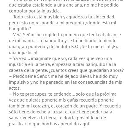
que estaba estafando a una anciana, no me he podido
controlar por la injusticia.
– Todo esto está muy bien y agradezco tu sinceridad,
pero esto no responde a mi pregunta ¿donde esta mi
banquillo?
– Verá Señor, he cogido lo primero que tenia al alcance
de mi mano… su banquillo y se lo he tirado, teniendo
una gran puntería y dejándolo K.O. ¡Se lo merecía! ¡Era
una injusticia!
– Ya veo… imagínate que yo, cada vez que veo una
injusticia en la tierra, empezara a tirar banquillos a la
cabeza de la gente. ¿cuántos crees que quedarían ahora?
– Perdóneme Señor, me he dejado llevar, he sido muy
impulsivo y no he pensado en las consecuencias de mis
actos.
– No te preocupes, te entiendo… solo que la próxima
vez que quieras ponerte mis gafas recuerda ponerte
también mi corazón, el corazón de un padre. Y recuerda
sólo tiene derecho a juzgar el que tiene poder para
salvar. Vuelve a la tierra, te doy la posibilidad de
practicar lo que hoy has aprendido aquí.