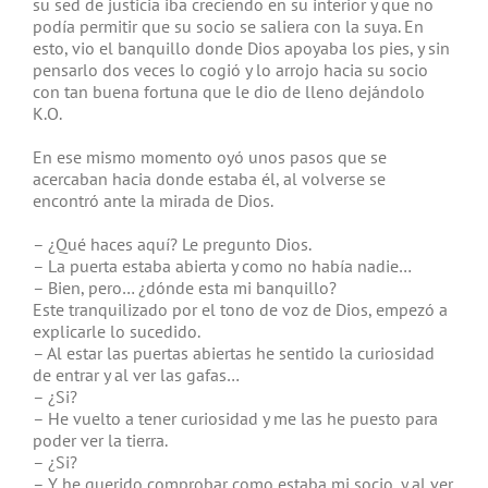
su sed de justicia iba creciendo en su interior y que no
podía permitir que su socio se saliera con la suya. En
esto, vio el banquillo donde Dios apoyaba los pies, y sin
pensarlo dos veces lo cogió y lo arrojo hacia su socio
con tan buena fortuna que le dio de lleno dejándolo
K.O.
En ese mismo momento oyó unos pasos que se
acercaban hacia donde estaba él, al volverse se
encontró ante la mirada de Dios.
– ¿Qué haces aquí? Le pregunto Dios.
– La puerta estaba abierta y como no había nadie…
– Bien, pero… ¿dónde esta mi banquillo?
Este tranquilizado por el tono de voz de Dios, empezó a
explicarle lo sucedido.
– Al estar las puertas abiertas he sentido la curiosidad
de entrar y al ver las gafas…
– ¿Si?
– He vuelto a tener curiosidad y me las he puesto para
poder ver la tierra.
– ¿Si?
– Y he querido comprobar como estaba mi socio, y al ver