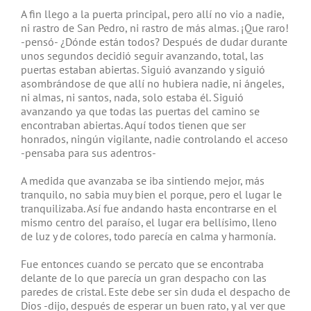
A fin llego a la puerta principal, pero allí no vio a nadie,
ni rastro de San Pedro, ni rastro de más almas. ¡Que raro!
-pensó- ¿Dónde están todos? Después de dudar durante
unos segundos decidió seguir avanzando, total, las
puertas estaban abiertas. Siguió avanzando y siguió
asombrándose de que allí no hubiera nadie, ni ángeles,
ni almas, ni santos, nada, solo estaba él. Siguió
avanzando ya que todas las puertas del camino se
encontraban abiertas. Aquí todos tienen que ser
honrados, ningún vigilante, nadie controlando el acceso
-pensaba para sus adentros-
A medida que avanzaba se iba sintiendo mejor, más
tranquilo, no sabia muy bien el porque, pero el lugar le
tranquilizaba. Así fue andando hasta encontrarse en el
mismo centro del paraíso, el lugar era bellísimo, lleno
de luz y de colores, todo parecía en calma y harmonía.
Fue entonces cuando se percato que se encontraba
delante de lo que parecía un gran despacho con las
paredes de cristal. Este debe ser sin duda el despacho de
Dios -dijo, después de esperar un buen rato, y al ver que