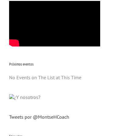
Próximos eventos
No Events on The List at This Time
Tweets por @MontseHCoach