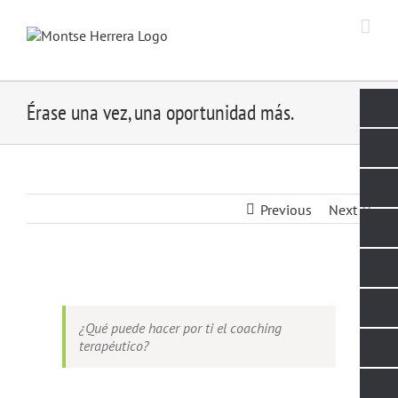
Skip
to
content
Érase una vez, una oportunidad más.
Previous
Next
View
Larger
Image
¿Qué puede hacer por ti el coaching
terapéutico?