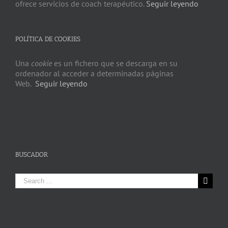
ofrece servicios de coach terapéutico.
Seguir leyendo
POLÍTICA DE COOKIES
Una
cookie
es un fichero que se descarga en su
ordenador al acceder a determinadas páginas
Web.
Seguir leyendo
BUSCADOR
Search
for: