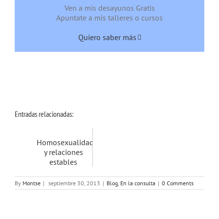
Ven a mis desayunos Gratis
Apuntate a mis talleres o cursos
Quiero saber más
Entradas relacionadas:
Homosexualidad
y relaciones
estables
By
Montse
|
septiembre 30, 2013
|
Blog
,
En la consulta
|
0 Comments