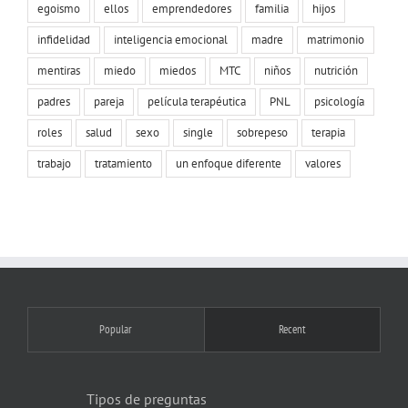
egoismo
ellos
emprendedores
familia
hijos
infidelidad
inteligencia emocional
madre
matrimonio
mentiras
miedo
miedos
MTC
niños
nutrición
padres
pareja
película terapéutica
PNL
psicología
roles
salud
sexo
single
sobrepeso
terapia
trabajo
tratamiento
un enfoque diferente
valores
Popular
Recent
Tipos de preguntas