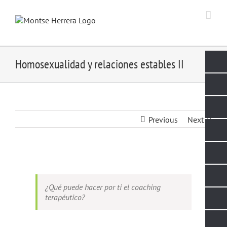
Skip
to
content
Homosexualidad y relaciones estables II
Previous
Next
View
Larger
Image
¿Qué puede hacer por ti el coaching
terapéutico?