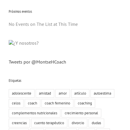
Próximos eventos
No Events on The List at This Time
Tweets por @MontseHCoach
Etiquetas
adolescente
amistad
amor
artículo
autoestima
celos
coach
coach femenino
coaching
complementos nutricionales
crecimiento personal
creencias
cuento terapéutico
divorcio
dudas