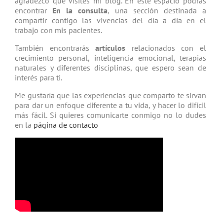
agradezco que visites mi blog. En este espacio podrás
encontrar
En la consulta
, una sección destinada a
compartir contigo las vivencias del día a día en el
trabajo con mis pacientes.
También encontrarás
artículos
relacio­nados con el
crecimiento personal, inteligencia emocional, terapias
natu­rales y diferentes disciplinas, que espero sean de
interés para ti.
Me gustaría que las experiencias que comparto te sirvan
para dar un enfoque diferente a tu vida, y hacer lo difícil
más fácil. Si quieres comunicarte conmigo no lo dudes
en la
página de contacto