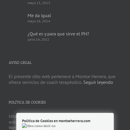
mayo 15, 2013
Me da igual
mayo 26, 2014
¿Qué es y para que sirve el PH?
junio 14, 2012
AVISO LEGAL
El presente sitio web pertenece a Montse Herrera, que
ofrece servicios de coach terapéutico.
Seguir leyendo
POLÍTICA DE COOKIES
Una
cookie
es un fichero que se descarga en su
Política de Cookies en montseherrera.com
ordenador al acceder a determinadas páginas
Web.
Seguir leyendo