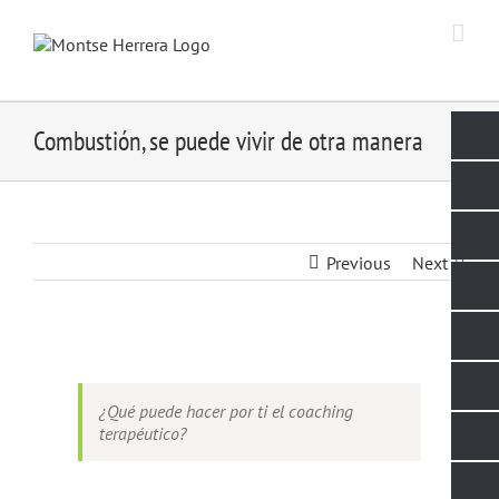
Skip
to
content
Combustión, se puede vivir de otra manera
Previous
Next
View
Larger
Image
¿Qué puede hacer por ti el coaching
terapéutico?