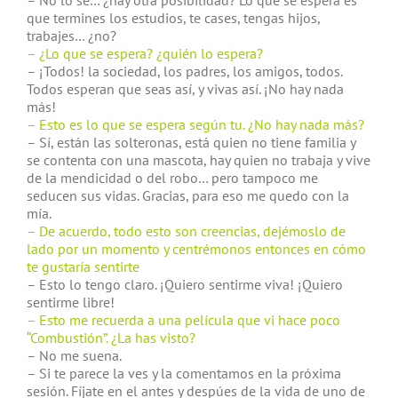
– No lo se… ¿hay otra posibilidad? Lo que se espera es
que termines los estudios, te cases, tengas hijos,
trabajes… ¿no?
– ¿Lo que se espera? ¿quién lo espera?
– ¡Todos! la sociedad, los padres, los amigos, todos.
Todos esperan que seas así, y vivas así. ¡No hay nada
más!
– Esto es lo que se espera según tu. ¿No hay nada más?
– Sí, están las solteronas, está quien no tiene familia y
se contenta con una mascota, hay quien no trabaja y vive
de la mendicidad o del robo… pero tampoco me
seducen sus vidas. Gracias, para eso me quedo con la
mía.
– De acuerdo, todo esto son creencias, dejémoslo de
lado por un momento y centrémonos entonces en cómo
te gustaría sentirte
– Esto lo tengo claro. ¡Quiero sentirme viva! ¡Quiero
sentirme libre!
– Esto me recuerda a una película que vi hace poco
“Combustión”. ¿La has visto?
– No me suena.
– Si te parece la ves y la comentamos en la próxima
sesión. Fíjate en el antes y despúes de la vida de uno de