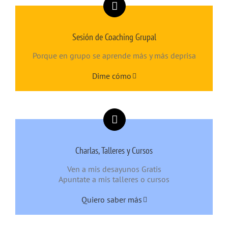
Sesión de Coaching Grupal
Porque en grupo se aprende más y más deprisa
Dime cómo
Charlas, Talleres y Cursos
Ven a mis desayunos Gratis
Apuntate a mis talleres o cursos
Quiero saber más