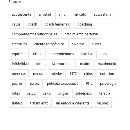
Etiquetas
adolescente
amistad
amor
artículo
autoestima
celos
coach
coach femenino
coaching
complementos nutricionales
crecimiento personal
creencias
cuento terapéutico
divorcio
dudas
egoismo
ellos
emprendedores
familia
hijos
infidelidad
inteligencia emocional
madre
matrimonio
mentiras
miedo
miedos
MTC
niños
nutrición
padres
pareja
película terapéutica
PNL
psicología
roles
salud
sexo
single
sobrepeso
terapia
trabajo
tratamiento
un enfoque diferente
valores