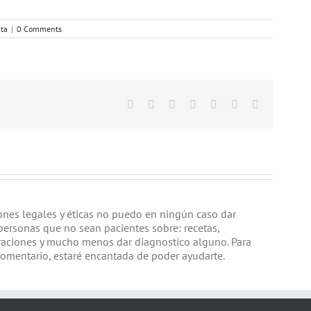
lta
|
0 Comments
Facebook
Twitter
Linkedin
Google+
Tumblr
Pinterest
Email
iones legales y éticas no puedo en ningún caso dar
personas que no sean pacientes sobre: recetas,
raciones y mucho menos dar diagnostico alguno. Para
comentario, estaré encantada de poder ayudarte.