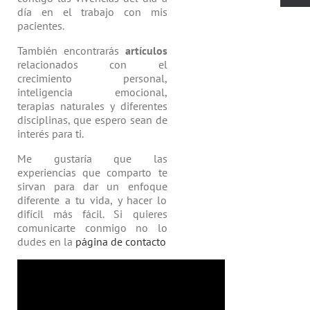
día en el trabajo con mis
pacientes.
También encontrarás
artículos
relacio­nados con el
crecimiento personal,
inteligencia emocional,
terapias natu­rales y diferentes
disciplinas, que espero sean de
interés para ti.
Me gustaría que las
experiencias que comparto te
sirvan para dar un enfoque
diferente a tu vida, y hacer lo
difícil más fácil. Si quieres
comunicarte conmigo no lo
dudes en la
página de contacto