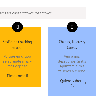
es las cosas difíciles más fáciles.
Sesión de Coaching
Charlas, Talleres y
Grupal
Cursos
Porque en grupo
Ven a mis
se aprende más y
desayunos Gratis
más deprisa
Apuntate a mis
talleres o cursos
Dime cómo
Quiero saber
más