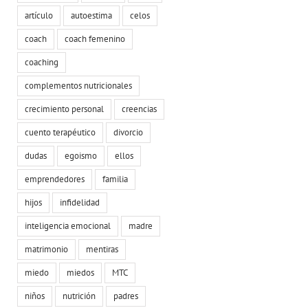
artículo
autoestima
celos
coach
coach femenino
coaching
complementos nutricionales
crecimiento personal
creencias
cuento terapéutico
divorcio
dudas
egoismo
ellos
emprendedores
familia
hijos
infidelidad
inteligencia emocional
madre
matrimonio
mentiras
miedo
miedos
MTC
niños
nutrición
padres