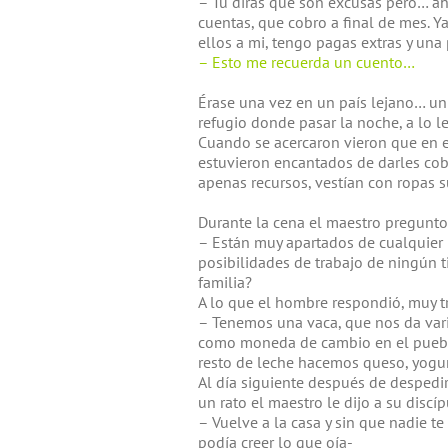
– Tu dirás que son excusas pero… ah
cuentas, que cobro a final de mes. Y
ellos a mi, tengo pagas extras y una 
– Esto me recuerda un cuento…
Érase una vez en un país lejano… un
refugio donde pasar la noche, a lo l
Cuando se acercaron vieron que en el
estuvieron encantados de darles cobi
apenas recursos, vestían con ropas s
Durante la cena el maestro pregunto
– Están muy apartados de cualquier 
posibilidades de trabajo de ningún t
familia?
A lo que el hombre respondió, muy 
– Tenemos una vaca, que nos da varios
como moneda de cambio en el pueblo
resto de leche hacemos queso, yogur
Al día siguiente después de despedir
un rato el maestro le dijo a su discíp
– Vuelve a la casa y sin que nadie te 
podía creer lo que oía-