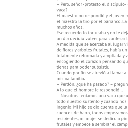
– Pero, señor -protesto el discípulo-
vaca?
El maestro no respondió y el joven m
el maestro la tiro por el barranco. 
muchos años.
Ese recuerdo lo torturaba y no le dej
un día decidió volver para confesar 
A medida que se acercaba al lugar v
de flores y arboles frutales, había u
totalmente reformada y ampliada y var
encogiendo el corazón pensando que 
tierras para poder subsistir.
Cuando por fin se atrevió a llamar a
misma familia.
– Perdón, ¿qué ha pasado? – pregun
A lo que el hombre le respondió…
– Nosotros teníamos una vaca que un 
todo nuestro sustento y cuando nos 
ingenio. Mi hijo se dio cuenta que la
cuencos de barro, todos empezamos a
recipientes, mi mujer se dedico a pin
frutales y empece a sembrar el campo