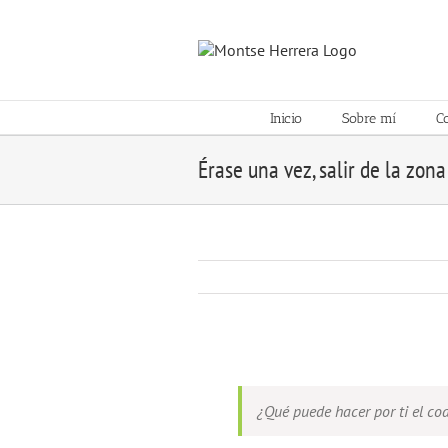
Skip
to
content
Inicio
Sobre mí
C
Érase una vez, salir de la zona
View
Larger
Image
¿Qué puede hacer por ti el co