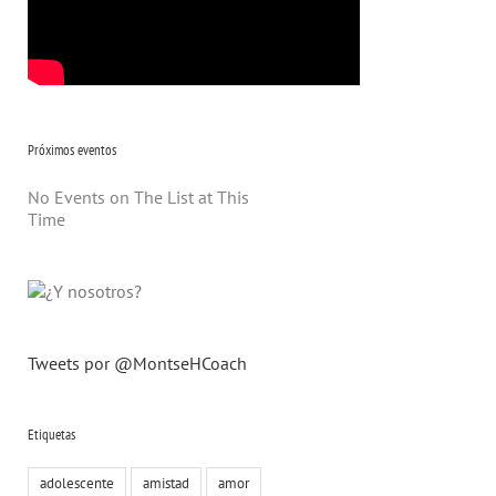
Próximos eventos
No Events on The List at This
Time
Tweets por @MontseHCoach
Etiquetas
adolescente
amistad
amor