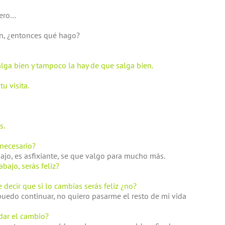
pero…
en, ¿entonces qué hago?
lga bien y tampoco la hay de que salga bien.
u visita.
s.
 necesario?
ajo, es asfixiante, se que valgo para mucho más.
ajo, serás feliz?
e decir que si lo cambias serás feliz ¿no?
puedo continuar, no quiero pasarme el resto de mi vida
dar el cambio?