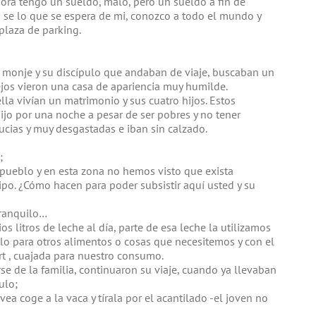
ora tengo un sueldo, malo, pero un sueldo a fin de
a se lo que se espera de mi, conozco a todo el mundo y
plaza de parking.
 monje y su discípulo que andaban de viaje, buscaban un
ejos vieron una casa de apariencia muy humilde.
la vivían un matrimonio y sus cuatro hijos. Estos
jo por una noche a pesar de ser pobres y no tener
ucias y muy desgastadas e iban sin calzado.
;
pueblo y en esta zona no hemos visto que exista
ipo. ¿Cómo hacen para poder subsistir aquí usted y su
tranquilo…
 litros de leche al día, parte de esa leche la utilizamos
 para otros alimentos o cosas que necesitemos y con el
t , cuajada para nuestro consumo.
se de la familia, continuaron su viaje, cuando ya llevaban
ulo;
vea coge a la vaca y tírala por el acantilado -el joven no