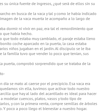
 es su única fuente de ingresos, ¿qué será de ellos sin su
archo en busca de la vaca y tal y como le había indicado
La imagen de la vaca muerta le acompaño a lo largo de
aba dormir ni vivir en paz, era tal el remordimiento que
lo que había hecho.
io que todo estaba muy cambiado, el paraje estaba lleno
n bonito coche aparcado en la puerta, la casa estaba
ios niños jugaban en el jardín. Al discípulo se le iba
la familia tuvo que vender lo poco que tenían, sus
 la puerta, comprobó sorprendido que se trataba de la
to-
día se mato al caerse por el precipicio. Esa vaca era
quedamos sin ella, tuvimos que activar todo nuestro
 arcilla que hay al lado del acantilado es ideal para hacer
 modelar cuencos, platos, vasos y todo tipo de
tarlos, y con la primera venta, compre semillas de árboles
. Y poco a poco llego el bienestar a nuestro hogar.