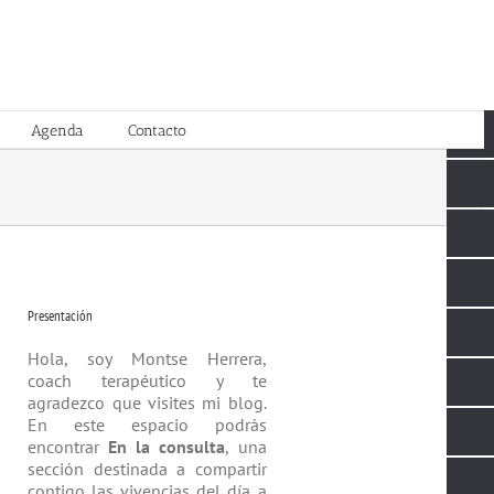
Agenda
Contacto
Presentación
Hola, soy Montse Herrera,
coach tera­péutico y te
agradezco que visites mi blog.
En este espacio podrás
encontrar
En la consulta
, una
sección destinada a compartir
contigo las vivencias del día a