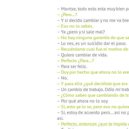
– Montse, todo esto esta muy bien 
– ¿Pero…?
– Y si decido cambiar y no me va bi
– Eso no lo sabes.
– Ya ¿pero y si sale mal?
– No hay ninguna garantía de que sa
– Lo ves, es un suicidio dar el paso.
– Recuérdame cual fue el motivo de t
– Quiero cambiar de vida.
– Perfecto ¿Para…?
– Para ser feliz.
– Doy por hecho que ahora no lo ere
– No.
– Y para ello ¿qué decidiste que era
– Un cambio de trabajo. Odio mi trab
– ¿Cómo sabes que cambiando de trab
– Por qué ahora no lo soy.
– Sí, esto ya lo se, pero eso no quier
– Sí, estoy de acuerdo pero… así no 
así.
– Perfecto, entonces ¿que te impide 