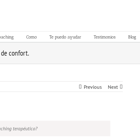
oaching
Como
Te puedo ayudar
Testimonios
Blog
 de confort.
Previous
Next
aching terapéutico?