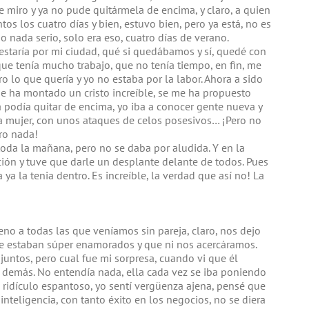
e miro y ya no pude quitármela de encima, y claro, a quien
tos los cuatro días y bien, estuvo bien, pero ya está, no es
 nada serio, solo era eso, cuatro días de verano.
estaría por mi ciudad, qué si quedábamos y sí, quedé con
 que tenía mucho trabajo, que no tenía tiempo, en fin, me
o lo que quería y yo no estaba por la labor. Ahora a sido
 me ha montado un cristo increíble, se me ha propuesto
 podía quitar de encima, yo iba a conocer gente nueva y
 mujer, con unos ataques de celos posesivos… ¡Pero no
ro nada!
toda la mañana, pero no se daba por aludida. Y en la
ión y tuve que darle un desplante delante de todos. Pues
ya la tenia dentro. Es increíble, la verdad que así no! La
eno a todas las que veníamos sin pareja, claro, nos dejo
que estaban súper enamorados y que ni nos acercáramos.
untos, pero cual fue mi sorpresa, cuando vi que él
demás. No entendía nada, ella cada vez se iba poniendo
n ridículo espantoso, yo sentí vergüenza ajena, pensé que
nteligencia, con tanto éxito en los negocios, no se diera