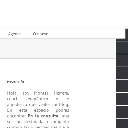
Agenda
Contacto
Presentación
Hola, soy Montse Herrera,
coach tera­péutico y te
agradezco que visites mi blog.
En este espacio podrás
encontrar
En la consulta
, una
sección destinada a compartir
contigo las vivencias del día a