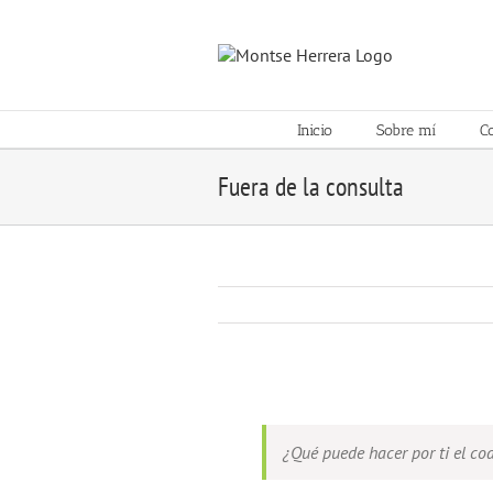
Skip
to
content
Inicio
Sobre mí
C
Fuera de la consulta
View
Larger
Image
¿Qué puede hacer por ti el co