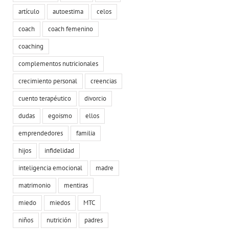
artículo
autoestima
celos
coach
coach femenino
coaching
complementos nutricionales
crecimiento personal
creencias
cuento terapéutico
divorcio
dudas
egoismo
ellos
emprendedores
familia
hijos
infidelidad
inteligencia emocional
madre
matrimonio
mentiras
miedo
miedos
MTC
niños
nutrición
padres