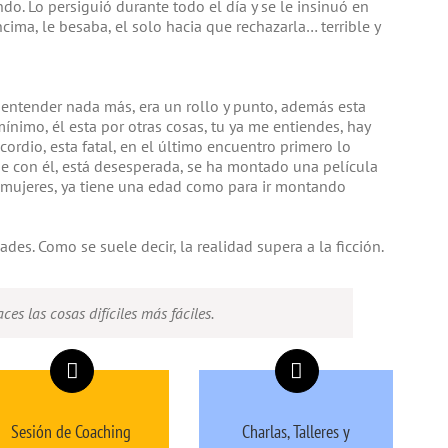
do. Lo persiguió durante todo el día y se le insinuó en
cima, le besaba, el solo hacia que rechazarla… terrible y
entender nada más, era un rollo y punto, además esta
ínimo, él esta por otras cosas, tu ya me entiendes, hay
ncordio, esta fatal, en el último encuentro primero lo
ue con él, está desesperada, se ha montado una película
as mujeres, ya tiene una edad como para ir montando
ades. Como se suele decir, la realidad supera a la ficción.
es las cosas difíciles más fáciles.
Sesión de Coaching
Charlas, Talleres y