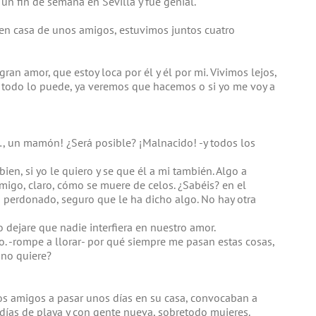
un fin de semana en Sevilla y fue genial.
en casa de unos amigos, estuvimos juntos cuatro
gran amor, que estoy loca por él y él por mi. Vivimos lejos,
r todo lo puede, ya veremos que hacemos o si yo me voy a
…, un mamón! ¿Será posible? ¡Malnacido! -y todos los
en, si yo le quiero y se que él a mi también. Algo a
migo, claro, cómo se muere de celos. ¿Sabéis? en el
a perdonado, seguro que le ha dicho algo. No hay otra
o dejare que nadie interfiera en nuestro amor.
to. -rompe a llorar- por qué siempre me pasan estas cosas,
 no quiere?
s amigos a pasar unos días en su casa, convocaban a
 días de playa y con gente nueva, sobretodo mujeres.