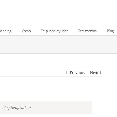
oaching
Como
Te puedo ayudar
Testimonios
Blog
Previous
Next
aching terapéutico?