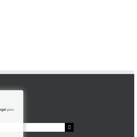
egal
para
OR