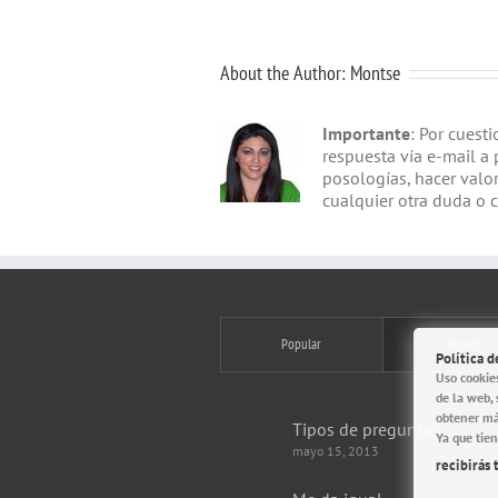
About the Author:
Montse
Importante
: Por cuest
respuesta vía e-mail a 
posologías, hacer valo
cualquier otra duda o 
Popular
Recent
Política 
Uso cookie
de la web, 
obtener má
Tipos de preguntas
Ya que tien
mayo 15, 2013
recibirás 