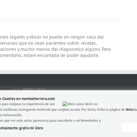
iones legales y éticas no puedo en ningún caso dar
personas que no sean pacientes sobre: recetas,
raciones y mucho menos dar diagnostico alguno. Para
comentario, estaré encantada de poder ayudarte.
AVISO LEGAL
de Cookies en montseherrera.com
s para mejorar la experiencia de uso
El presente sitio web pertenece a Montse
si continuas navegando entiendo que aceptas su uso. Por favor, visita la página de
Aviso L
Herrera, que ofrece servicios de coach
BUSCAD
s información.
terapéutico.
Seguir leyendo
es que ver este aviso aprovecha para suscríbete a mi Newsletter y
Search
totalmente gratis mi libro
for: