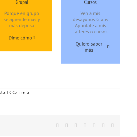
Grupal
Cursos
Porque en grupo
Ven a mis
se aprende más y
desayunos Gratis
más deprisa
Apuntate a mis
talleres o cursos
Dime cómo
Quiero saber
más
ulta
|
0 Comments
Facebook
Twitter
Linkedin
Google+
Tumblr
Pinterest
Email