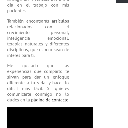
día en el trabajo con mis
pacientes.
También encontrarás
artículos
relacio­nados con el
crecimiento personal,
inteligencia emocional,
terapias natu­rales y diferentes
disciplinas, que espero sean de
interés para ti.
Me gustaría que las
experiencias que comparto te
sirvan para dar un enfoque
diferente a tu vida, y hacer lo
difícil más fácil. Si quieres
comunicarte conmigo no lo
dudes en la
página de contacto