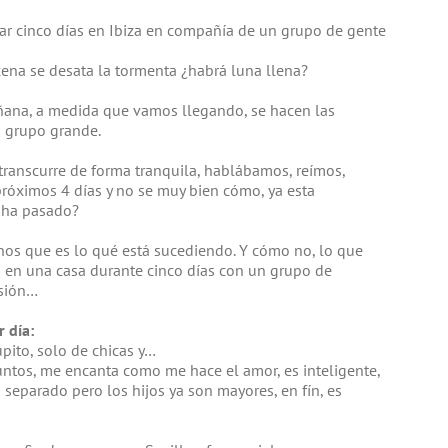
sar cinco días en Ibiza en compañía de un grupo de gente
cena se desata la tormenta ¿habrá luna llena?
añana, a medida que vamos llegando, se hacen las
 grupo grande.
transcurre de forma tranquila, hablábamos, reímos,
próximos 4 días y no se muy bien cómo, ya esta
é ha pasado?
s que es lo qué está sucediendo. Y cómo no, lo que
o en una casa durante cinco días con un grupo de
rsión…
 día:
pito, solo de chicas y…
untos, me encanta como me hace el amor, es inteligente,
 separado pero los hijos ya son mayores, en fín, es