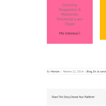
Coaching
Terapéutico &
Mediación
Presencial o por
Skype
Me interesa
By
Montse
|
febrero 12, 2014
|
Blog
,
En la cons
Share This Story, Choose Your Platform!