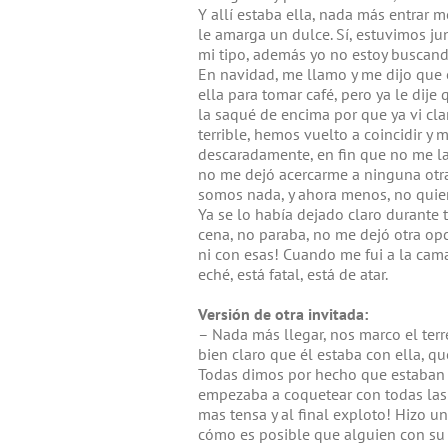
Y allí estaba ella, nada más entrar m
le amarga un dulce. Sí, estuvimos jun
mi tipo, además yo no estoy buscando
En navidad, me llamo y me dijo que 
ella para tomar café, pero ya le dije
la saqué de encima por que ya vi clar
terrible, hemos vuelto a coincidir y
descaradamente, en fin que no me la
no me dejó acercarme a ninguna otra
somos nada, y ahora menos, no quie
Ya se lo había dejado claro durante 
cena, no paraba, no me dejó otra opc
ni con esas! Cuando me fui a la cama 
eché, está fatal, está de atar.
Versión de otra invitada:
– Nada más llegar, nos marco el terr
bien claro que él estaba con ella, 
Todas dimos por hecho que estaban j
empezaba a coquetear con todas las 
mas tensa y al final exploto! Hizo u
cómo es posible que alguien con su i