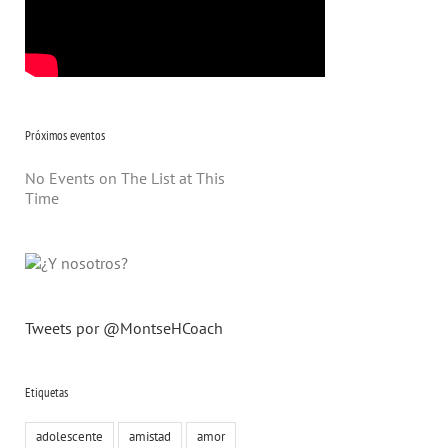
Próximos eventos
No Events on The List at This
Time
Tweets por @MontseHCoach
Etiquetas
adolescente
amistad
amor