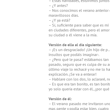
– Estas navidades, estuvimos juntos 
– ¿Y antes?
– Nos conocimos el verano anterior 
maravillosos días.
– ¿Y ya está?
– Sí, suficiente para saber que es mi 
en ciudades diferentes, pero el amo
su ciudad o él viene a la mía.
Versión de ella al día siguiente:
– ¡Es un desgraciado! ¡Un hijo de p
insultos que podáis imaginar-.
– ¿Pero qué le pasa? estábamos tan bi
pasado, seguro que es culpa de su a
último viaje lo rechacé y no me lo h
explicación. ¡Se va a enterar!
– Hablare con los dos, lo aclararé, n
– Es que era tan bonito, es tan boni
yo solo quería estar con él, ¿por qué
Versión de él:
– El verano pasado me invitaron uno
mas gente y podia estar bien, cuatro