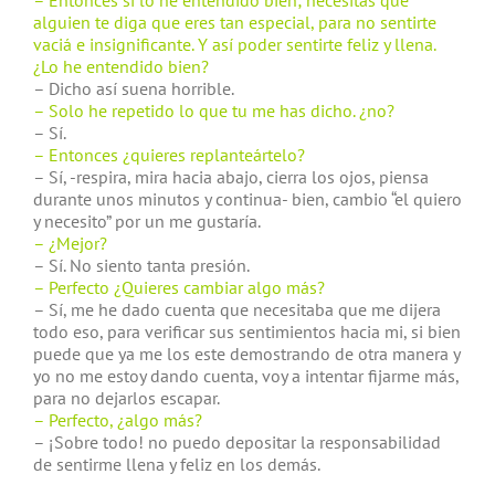
– Entonces si lo he entendido bien; necesitas que
alguien te diga que eres tan especial, para no sentirte
vaciá e insignificante. Y así poder sentirte feliz y llena.
¿Lo he entendido bien?
– Dicho así suena horrible.
– Solo he repetido lo que tu me has dicho. ¿no?
– Sí.
– Entonces ¿quieres replanteártelo?
– Sí, -respira, mira hacia abajo, cierra los ojos, piensa
durante unos minutos y continua- bien, cambio “el quiero
y necesito” por un me gustaría.
– ¿Mejor?
– Sí. No siento tanta presión.
– Perfecto ¿Quieres cambiar algo más?
– Sí, me he dado cuenta que necesitaba que me dijera
todo eso, para verificar sus sentimientos hacia mi, si bien
puede que ya me los este demostrando de otra manera y
yo no me estoy dando cuenta, voy a intentar fijarme más,
para no dejarlos escapar.
– Perfecto, ¿algo más?
– ¡Sobre todo! no puedo depositar la responsabilidad
de sentirme llena y feliz en los demás.