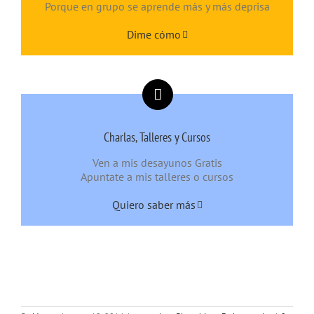
Porque en grupo se aprende más y más deprisa
Dime cómo
Charlas, Talleres y Cursos
Ven a mis desayunos Gratis
Apuntate a mis talleres o cursos
Quiero saber más