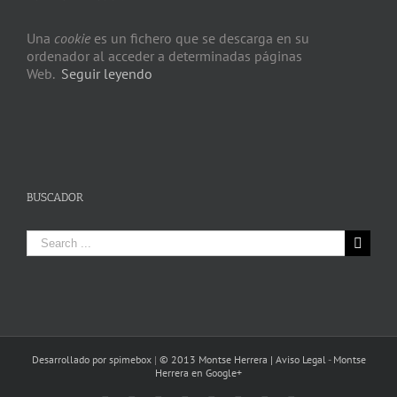
Una
cookie
es un fichero que se descarga en su
ordenador al acceder a determinadas páginas
Web.
Seguir leyendo
BUSCADOR
Search
for:
Desarrollado por spimebox
|
© 2013 Montse Herrera |
Aviso Legal
-
Montse
Herrera en Google+