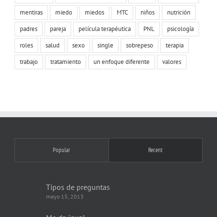
mentiras
miedo
miedos
MTC
niños
nutrición
padres
pareja
película terapéutica
PNL
psicología
roles
salud
sexo
single
sobrepeso
terapia
trabajo
tratamiento
un enfoque diferente
valores
Popular
Recent
Tipos de preguntas
mayo 15, 2013