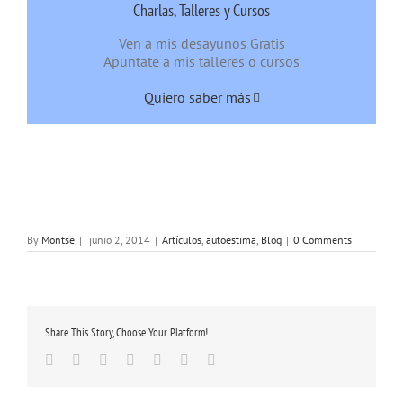
Charlas, Talleres y Cursos
Ven a mis desayunos Gratis
Apuntate a mis talleres o cursos
Quiero saber más
By
Montse
|
junio 2, 2014
|
Artículos
,
autoestima
,
Blog
|
0 Comments
Share This Story, Choose Your Platform!
Facebook
Twitter
Linkedin
Google+
Tumblr
Pinterest
Email