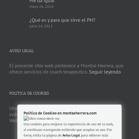
Me da igual
mayo 26, 2014
¿Qué es y para que sirve el PH?
junio 14, 2012
AVISO LEGAL
El presente sitio web pertenece a Montse Herrera, que
ofrece servicios de coach terapéutico.
Seguir leyendo
POLÍTICA DE COOKIES
Una
cookie
es un fichero que se descarga en su
Política de Cookies en montseherrera.com
ordenador al acceder a determinadas páginas
Web.
Seguir leyendo
Uso cookies para mejorar la experiencia de uso de la web,
si continuas navegando entiendo que aceptas su uso. Por
favor, visita la página de
Aviso Legal
para obtener más