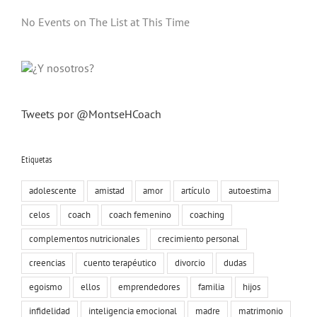
No Events on The List at This Time
Tweets por @MontseHCoach
Etiquetas
adolescente
amistad
amor
artículo
autoestima
celos
coach
coach femenino
coaching
complementos nutricionales
crecimiento personal
creencias
cuento terapéutico
divorcio
dudas
egoismo
ellos
emprendedores
familia
hijos
infidelidad
inteligencia emocional
madre
matrimonio