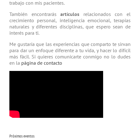
trabajo con mis pacientes.
También encontrarás
artículos
relacio­nados con el
crecimiento personal, inteligencia emocional, terapias
natu­rales y diferentes disciplinas, que espero sean de
interés para ti.
Me gustaría que las experiencias que comparto te sirvan
para dar un enfoque diferente a tu vida, y hacer lo difícil
más fácil. Si quieres comunicarte conmigo no lo dudes
en la
página de contacto
Próximos eventos