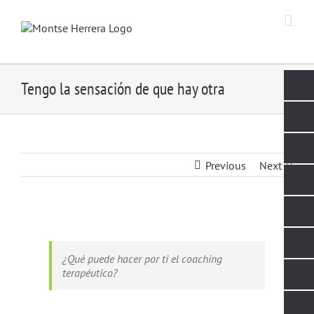
Skip
to
content
Tengo la sensación de que hay otra
Previous
Next
View
Larger
Image
¿Qué puede hacer por ti el coaching
terapéutico?