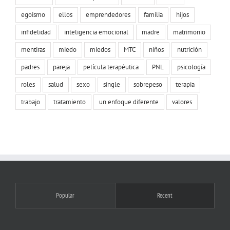
egoismo
ellos
emprendedores
familia
hijos
infidelidad
inteligencia emocional
madre
matrimonio
mentiras
miedo
miedos
MTC
niños
nutrición
padres
pareja
película terapéutica
PNL
psicología
roles
salud
sexo
single
sobrepeso
terapia
trabajo
tratamiento
un enfoque diferente
valores
Popular
Recent