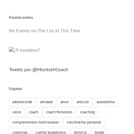
Próximos eventos
No Events on The List at This Time
Tweets por @MontseHCoach
Etiquetas
adolescente
amistad
amor
artículo
autoestima
celos
coach
coach femenino
coaching
complementos nutricionales
crecimiento personal
creencias
cuento terapéutico
divorcio
dudas