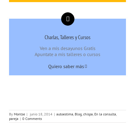
Charlas, Talleres y Cursos
Ven a mis desayunos Gratis
Apuntate a mis talleres o cursos
Quiero saber más
By
Montse
|
junio 18, 2014
|
autoestima
,
Blog
,
chispa
,
En la consulta
,
pareja
|
0 Comments