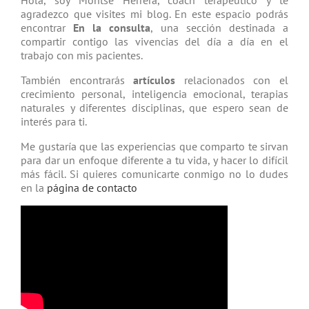
Hola, soy Montse Herrera, coach tera­péutico y te
agradezco que visites mi blog. En este espacio podrás
encontrar
En la consulta
, una sección destinada a
compartir contigo las vivencias del día a día en el
trabajo con mis pacientes.
También encontrarás
artículos
relacio­nados con el
crecimiento personal, inteligencia emocional, terapias
natu­rales y diferentes disciplinas, que espero sean de
interés para ti.
Me gustaría que las experiencias que comparto te sirvan
para dar un enfoque diferente a tu vida, y hacer lo difícil
más fácil. Si quieres comunicarte conmigo no lo dudes
en la
página de contacto