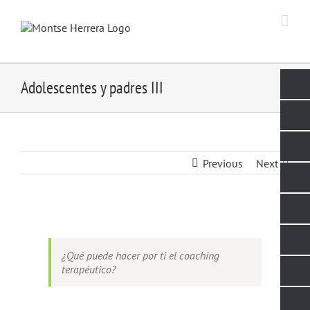
Skip
to
content
Adolescentes y padres III
Previous
Next
View
Larger
Image
¿Qué puede hacer por ti el coaching
terapéutico?