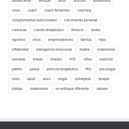
adolescente
amistad
amor
artículo
autoestima
celos
coach
coach femenino
coaching
complementos nutricionales
crecimiento personal
creencias
cuento terapéutico
divorcio
dudas
egoismo
ellos
emprendedores
familia
hijos
infidelidad
inteligencia emocional
madre
matrimonio
mentiras
miedo
miedos
MTC
niños
nutrición
padres
pareja
película terapéutica
PNL
psicología
roles
salud
sexo
single
sobrepeso
terapia
trabajo
tratamiento
un enfoque diferente
valores