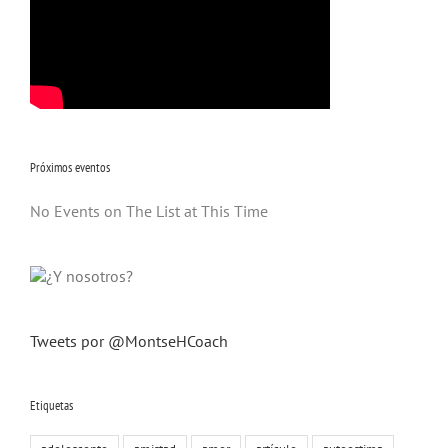
Próximos eventos
No Events on The List at This Time
Tweets por @MontseHCoach
Etiquetas