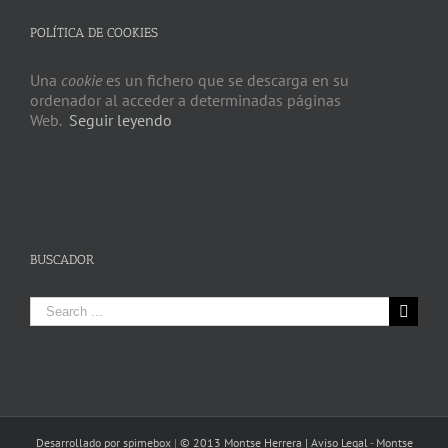
POLÍTICA DE COOKIES
Una
cookie
es un fichero que se descarga en su
ordenador al acceder a determinadas páginas
Web.
Seguir leyendo
BUSCADOR
Search
for:
Desarrollado por spimebox
|
© 2013 Montse Herrera |
Aviso Legal
-
Montse