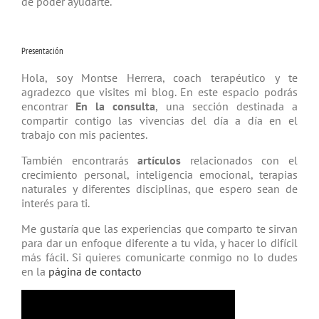
de poder ayudarte.
Presentación
Hola, soy Montse Herrera, coach tera­péutico y te
agradezco que visites mi blog. En este espacio podrás
encontrar
En la consulta
, una sección destinada a
compartir contigo las vivencias del día a día en el
trabajo con mis pacientes.
También encontrarás
artículos
relacio­nados con el
crecimiento personal, inteligencia emocional, terapias
natu­rales y diferentes disciplinas, que espero sean de
interés para ti.
Me gustaría que las experiencias que comparto te sirvan
para dar un enfoque diferente a tu vida, y hacer lo difícil
más fácil. Si quieres comunicarte conmigo no lo dudes
en la
página de contacto